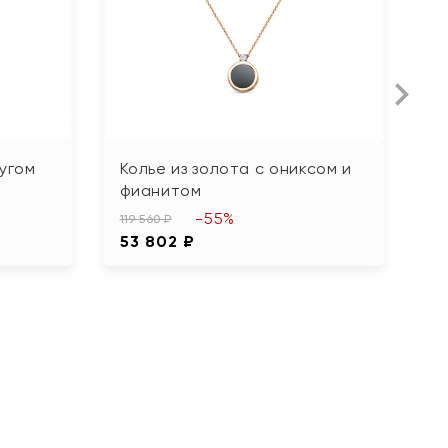
чугом
Колье из золота с ониксом и
К
фианитом
б
-55%
119 560 ₽
48
53 802 ₽
2