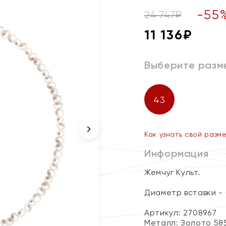
-
55
24 747
₽
11 136
₽
Выберите разм
43
Как узнать свой разм
Информация
Жемчуг Культ.
Диаметр вставки - 
Артикул: 2708967
Металл:
Золото 58