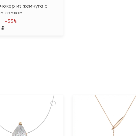
чокер из жемчуга с
ым замком
-55%
 ₽