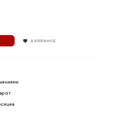
В ИЗБРАННОЕ
шениями
зврат
есяцев