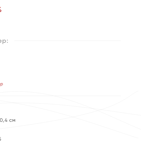
%
ер:
ер
0,4 см
5