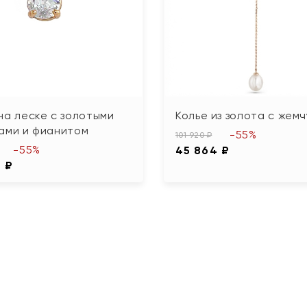
на леске с золотыми
Колье из золота с жем
ами и фианитом
-55%
101 920 ₽
-55%
45 864 ₽
6 ₽