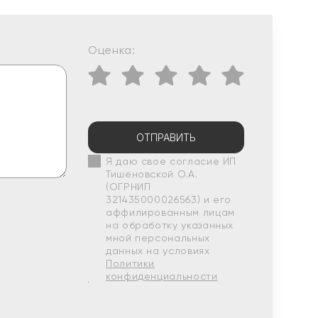
Оценка:
ОТПРАВИТЬ
Я даю свое согласие ИП
Тишеновской О.А.
(ОГРНИП
321435000026563) и его
аффилированным лицам
на обработку указанных
мной персональных
данных на условиях
Политики
конфиденциальности