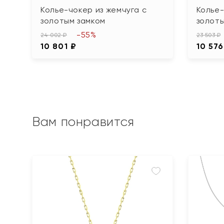
Колье-чокер из жемчуга с
Колье-
золотым замком
золот
-55%
24 002 ₽
23 503 ₽
10 801 ₽
10 576
Вам понравится