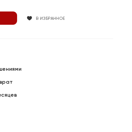
В ИЗБРАННОЕ
шениями
зврат
есяцев