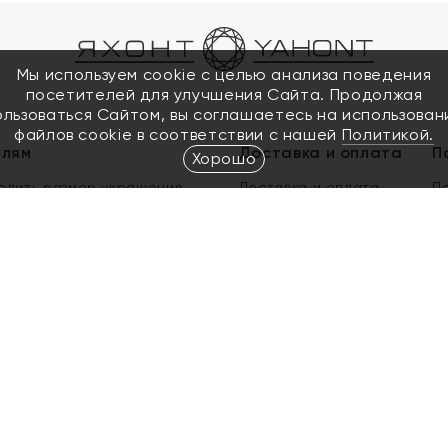
Мы используем cookie с целью анализа поведения
посетителей для улучшения Сайта. Продолжая
ользоваться Сайтом, вы соглашаетесь на использован
файлов cookie в соответствии с нашей
Политикой.
елям
Доставка и оплата
П
Хорошо
елить размер украшения
Доставка и оплата
П
п
обмен золота
ый подарочный сертификат
ользования Электронным
м сертификатом «Яхонт»