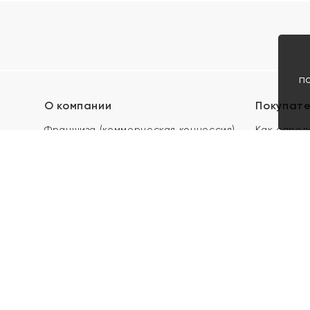
п
О компании
Покупат
Франшиза (коммерческая концессия)
Как опред
Карьера в ЯХОНТ
Акции
Контакты
Скупка и 
Магазины
Отзывы
Электронн
Правила п
подарочны