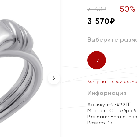
-
50
%
7 140
₽
3 570
₽
Выберите разм
17
Как узнать свой разм
Информация
Артикул: 2743211
Металл:
Серебро 9
Вставки:
Без встав
Размер:
17