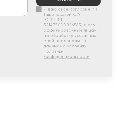
Я даю свое согласие ИП
Тишеновской О.А.
(ОГРНИП
321435000026563) и его
аффилированным лицам
на обработку указанных
мной персональных
данных на условиях
Политики
конфиденциальности