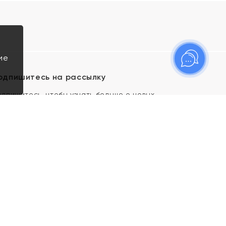
ие
одпишитесь на рассылку
одпишитесь, чтобы узнать больше о новых
оступлениях, новостях и спецпредложениях Яхонт!
Я даю свое согласие ИП Тишеновской О.А.
(ОГРНИП 321435000026563) и его
аффилированным лицам на обработку указанных