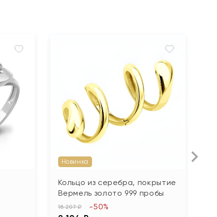
Новинка
Кольцо из серебра, покрытие
К
Вермель золото 999 пробы
п
э
-50%
18 207 ₽
ф