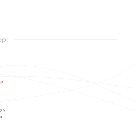
ер:
ер
25
ок