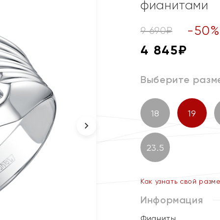
фианитами
-
50
9 690
₽
4 845
₽
Выберите разм
18
19
23.5
Как узнать свой разм
Информация
Фианиты