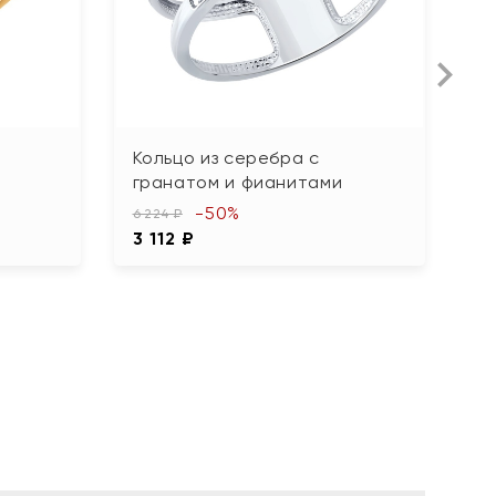
Кольцо из серебра с
К
гранатом и фианитами
ф
-50%
6 224 ₽
1 
3 112 ₽
9