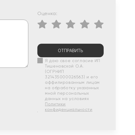
Оценка:
ОТПРАВИТЬ
Я даю свое согласие ИП
Тишеновской О.А.
(ОГРНИП
321435000026563) и его
аффилированным лицам
на обработку указанных
мной персональных
данных на условиях
Политики
конфиденциальности