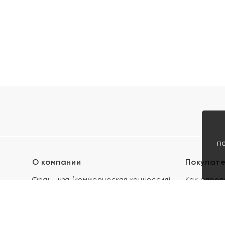
п
О компании
Покупат
Франшиза (коммерческая концессия)
Как опред
Карьера в ЯХОНТ
Акции
Контакты
Скупка и 
Магазины
Отзывы