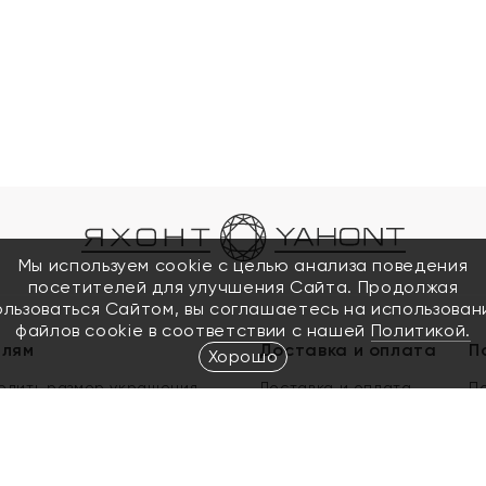
Мы используем cookie с целью анализа поведения
посетителей для улучшения Сайта. Продолжая
ользоваться Сайтом, вы соглашаетесь на использован
файлов cookie в соответствии с нашей
Политикой.
елям
Доставка и оплата
П
Хорошо
елить размер украшения
Доставка и оплата
П
п
обмен золота