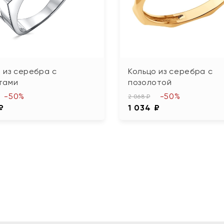
 из серебра с
Кольцо из серебра с
тами
позолотой
-50%
-50%
2 068 ₽
₽
1 034 ₽