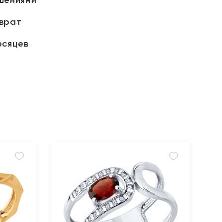
зврат
есяцев