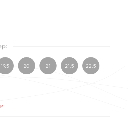
%
ер:
19.5
20
21
21.5
22.5
ер