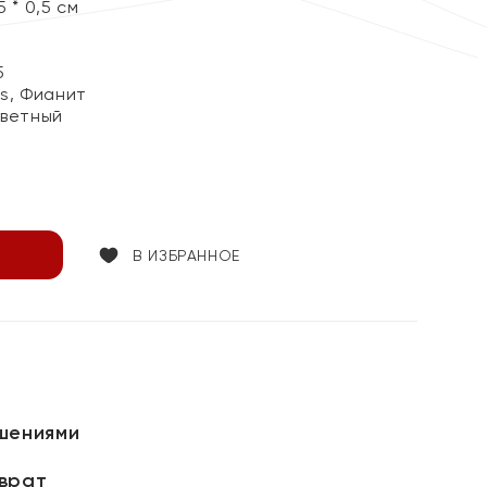
 * 0,5 см
5
ss, Фианит
цветный
В ИЗБРАННОЕ
шениями
зврат