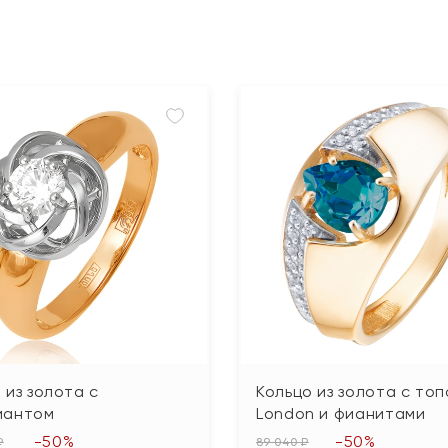
 из золота с
Кольцо из золота с то
иантом
London и фианитами
-50%
-50%
₽
89 040 ₽