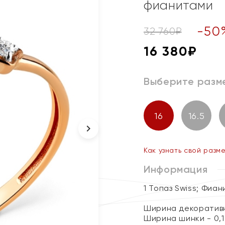
фианитами
-
50
32 760
₽
16 380
₽
Выберите разм
16
16.5
Как узнать свой разм
Информация
1 Топаз Swiss; Фиан
Ширина декоративн
Ширина шинки - 0,1