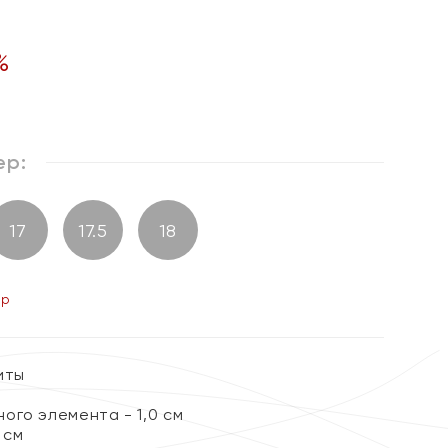
%
ер:
17
17.5
18
ер
иты
ого элемента - 1,0 см
 см