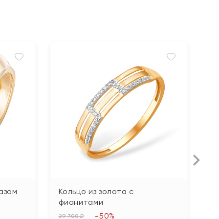
пазом
Кольцо из золота с
К
фианитами
к
ф
-50%
29 700 ₽