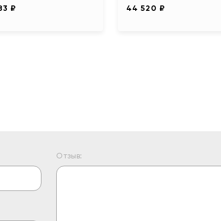
83 ₽
44 520 ₽
Отзыв: