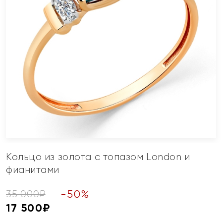
Кольцо из золота с топазом London и
фианитами
-
50
%
35 000
₽
17 500
₽