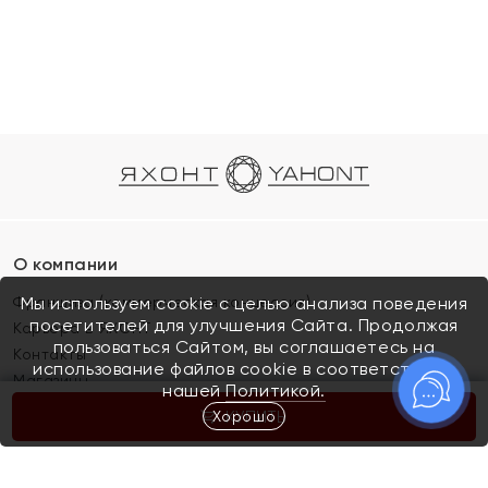
О компании
Франшиза (коммерческая концессия)
Мы используем cookie с целью анализа поведения
посетителей для улучшения Сайта. Продолжая
Карьера в ЯХОНТ
пользоваться Сайтом, вы соглашаетесь на
Контакты
использование файлов cookie в соответствии с
Магазины
нашей
Политикой.
Хорошо
КУПИТЬ
Покупателям
Как определить размер украшения
Киров