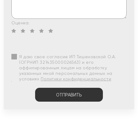
Оценка:
Я даю свое согласие ИП Тишеновской О.А.
(ОГРНИП 321435000026563) и его
аффилированным лицам на обработку
указанных мной персональных данных на
условиях
Политики конфиденциальности
ОТПРАВИТЬ