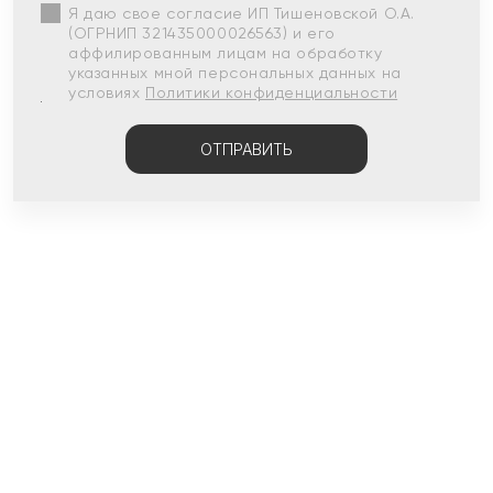
Я даю свое согласие ИП Тишеновской О.А.
(ОГРНИП 321435000026563) и его
аффилированным лицам на обработку
указанных мной персональных данных на
условиях
Политики конфиденциальности
ОТПРАВИТЬ