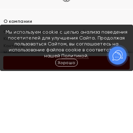
О компании
Франшиза (коммерческая концессия)
Мы используем cookie с целью анализа поведения
посетителей для улучшения Сайта. Продолжая
Карьера в ЯХОНТ
пользоваться Сайтом, вы соглашаетесь на
Контакты
использование файлов cookie в соответствии с
Магазины
нашей
Политикой.
Хорошо
КУПИТЬ
Покупателям
Как определить размер украшения
Киров
Акции
Магазины
Скупка и обмен золота
Отзывы
Электронный подарочный сертификат
Помолвка и свадьба
Правила пользования Электронным
Каталог
подарочным сертификатом «Яхонт»
Новинки