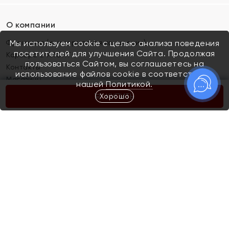
О компании
Франшиза (коммерческая концессия)
Мы используем cookie с целью анализа поведения
посетителей для улучшения Сайта. Продолжая
Карьера в ЯХОНТ
пользоваться Сайтом, вы соглашаетесь на
Контакты
использование файлов cookie в соответствии с
Магазины
нашей
Политикой.
Хорошо
КУПИТЬ
Покупателям
Как определить размер украшения
Киров
Акции
Магазины
Скупка и обмен золота
Отзывы
Электронный подарочный сертификат
Помолвка и свадьба
Правила пользования Электронным
Каталог
подарочным сертификатом «Яхонт»
Новинки
Доставка и оплата
Акции