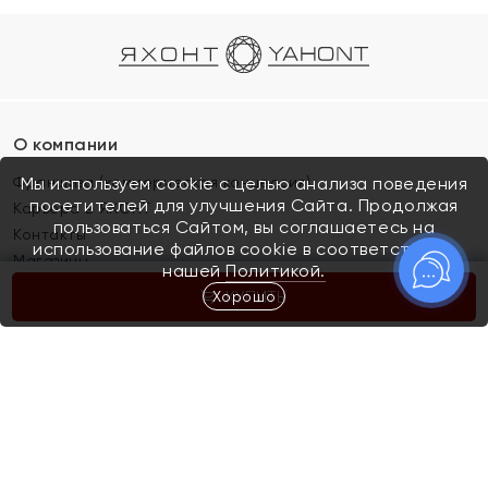
О компании
Франшиза (коммерческая концессия)
Мы используем cookie с целью анализа поведения
посетителей для улучшения Сайта. Продолжая
Карьера в ЯХОНТ
пользоваться Сайтом, вы соглашаетесь на
Контакты
использование файлов cookie в соответствии с
Магазины
нашей
Политикой.
Хорошо
КУПИТЬ
Покупателям
Как определить размер украшения
Киров
Акции
Магазины
Скупка и обмен золота
Отзывы
Электронный подарочный сертификат
Помолвка и свадьба
Правила пользования Электронным