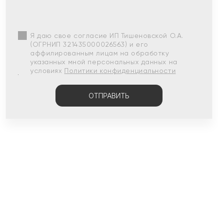
Я даю свое согласие ИП Тишеновской О.А.
(ОГРНИП 321435000026563) и его
аффилированным лицам на обработку
указанных мной персональных данных на
условиях
Политики конфиденциальности
ОТПРАВИТЬ