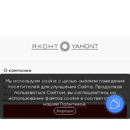
О компании
Франшиза (коммерческая концессия)
Мы используем cookie с целью анализа поведения
посетителей для улучшения Сайта. Продолжая
Карьера в ЯХОНТ
пользоваться Сайтом, вы соглашаетесь на
Контакты
использование файлов cookie в соответствии с
Магазины
нашей
Политикой.
Хорошо
КУПИТЬ
Покупателям
Как определить размер украшения
Киров