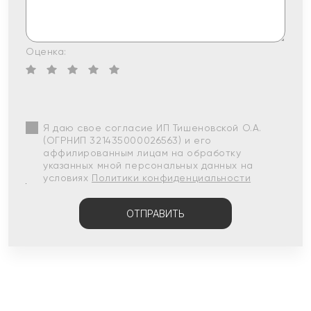
Оценка:
Я даю свое согласие ИП Тишеновской О.А.
(ОГРНИП 321435000026563) и его
аффилированным лицам на обработку
указанных мной персональных данных на
условиях
Политики конфиденциальности
ОТПРАВИТЬ