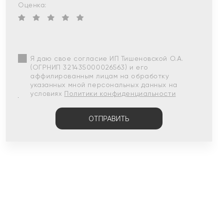
Оценка:
Я даю свое согласие ИП Тишеновской О.А.
(ОГРНИП 321435000026563) и его
аффилированным лицам на обработку
указанных мной персональных данных на
условиях
Политики конфиденциальности
ОТПРАВИТЬ