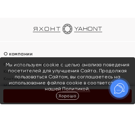
О компании
Франшиза (коммерческая концессия)
Мы используем cookie с целью анализа поведения
посетителей для улучшения Сайта. Продолжая
Карьера в ЯХОНТ
пользоваться Сайтом, вы соглашаетесь на
Контакты
использование файлов cookie в соответствии с
Магазины
нашей
Политикой.
Хорошо
КУПИТЬ
Покупателям
Как определить размер украшения
Киров
Акции
Магазины
Скупка и обмен золота
Отзывы