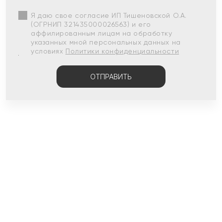
Я даю свое согласие ИП Тишеновской О.А.
(ОГРНИП 321435000026563) и его
аффилированным лицам на обработку
указанных мной персональных данных на
условиях
Политики конфиденциальности
ОТПРАВИТЬ