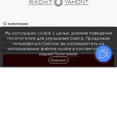
О компании
Франшиза (коммерческая концессия)
Мы используем cookie с целью анализа поведения
посетителей для улучшения Сайта. Продолжая
Карьера в ЯХОНТ
пользоваться Сайтом, вы соглашаетесь на
Контакты
использование файлов cookie в соответствии с
Магазины
нашей
Политикой.
Хорошо
КУПИТЬ
Покупателям
Как определить размер украшения
Киров
Акции
Магазины
Скупка и обмен золота
Отзывы
Электронный подарочный сертификат
Помолвка и свадьба
Правила пользования Электронным
Каталог
подарочным сертификатом «Яхонт»
Новинки