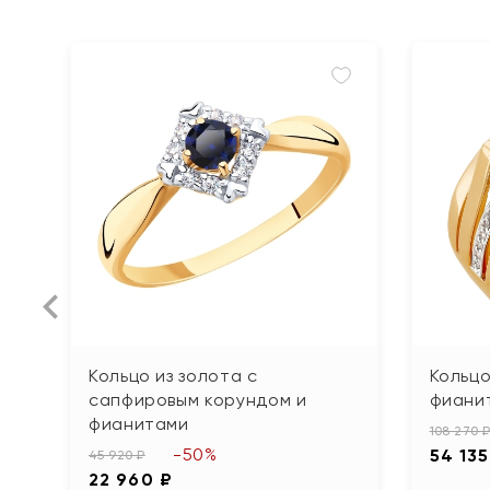
Кольцо из золота с
Кольцо
сапфировым корундом и
фиани
фианитами
108 270 
-50%
54 135
45 920 ₽
22 960 ₽