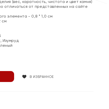
елия (вес, каратность, чистота и цвет камня)
но отличаться от представленных на сайте
го элемента - 0,8 * 1,0 см
2 см
5
, Изумруд
еленый
В ИЗБРАННОЕ