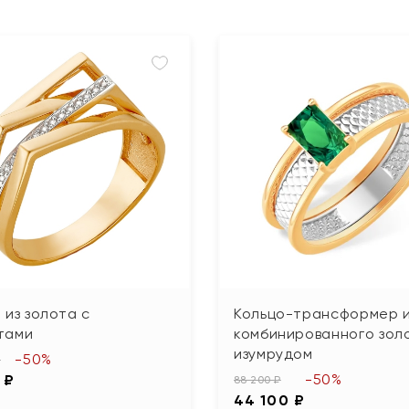
 из золота с
Кольцо-трансформер и
тами
комбинированного зол
изумрудом
-50%
₽
-50%
 ₽
88 200 ₽
44 100 ₽