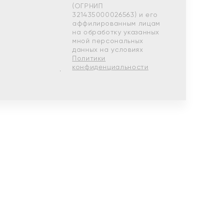
(ОГРНИП
321435000026563) и его
аффилированным лицам
на обработку указанных
мной персональных
данных на условиях
Политики
конфиденциальности