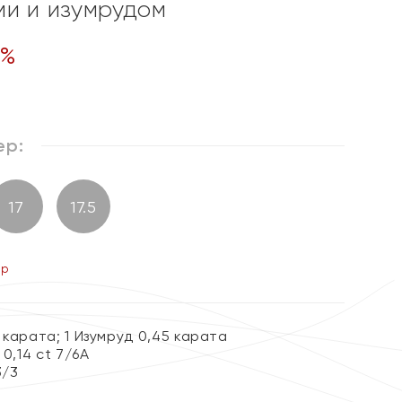
и и изумрудом
%
ер:
17
17.5
ер
 карата; 1 Изумруд 0,45 карата
 0,14 ct 7/6А
3/3