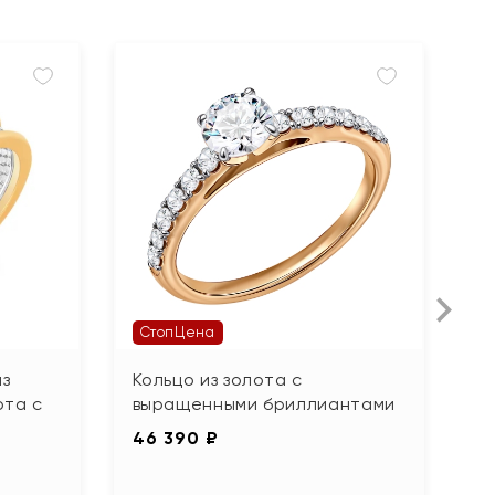
СтопЦена
з
Кольцо из золота с
К
ота с
выращенными бриллиантами
ф
46 390 ₽
48
2