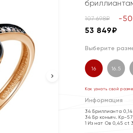
бриллиантам
-
50
107 698
₽
53 849
₽
Выберите разм
16
16.5
Как узнать свой разм
Информация
34 Бриллианта 0,14
34 Бр коньяч. Кр-57
1 Из нат Ов 0,45 ct 