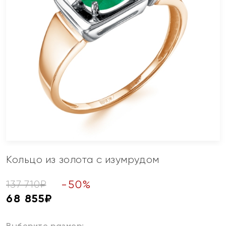
Кольцо из золота с изумрудом
-
50
%
137 710
₽
68 855
₽
Выберите размер: