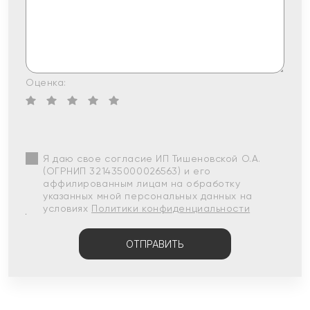
Оценка:
Я даю свое согласие ИП Тишеновской О.А.
(ОГРНИП 321435000026563) и его
аффилированным лицам на обработку
указанных мной персональных данных на
условиях
Политики конфиденциальности
ОТПРАВИТЬ