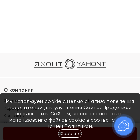
О компании
Франшиза (коммерческая концессия)
Мы используем cookie с целью анализа поведения
посетителей для улучшения Сайта. Продолжая
Карьера в ЯХОНТ
пользоваться Сайтом, вы соглашаетесь на
Контакты
использование файлов cookie в соответствии с
Магазины
нашей
Политикой.
Хорошо
КУПИТЬ
Покупателям