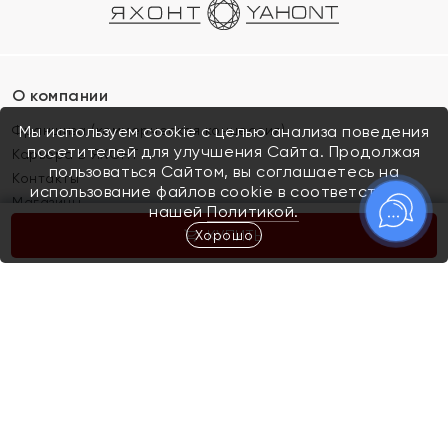
О компании
Франшиза (коммерческая концессия)
Мы используем cookie с целью анализа поведения
посетителей для улучшения Сайта. Продолжая
Карьера в ЯХОНТ
пользоваться Сайтом, вы соглашаетесь на
Контакты
использование файлов cookie в соответствии с
Магазины
нашей
Политикой.
Хорошо
КУПИТЬ
Покупателям
Как определить размер украшения
Киров
Акции
Магазины
Скупка и обмен золота
Отзывы
Электронный подарочный сертификат
Помолвка и свадьба
Правила пользования Электронным
Каталог
подарочным сертификатом «Яхонт»