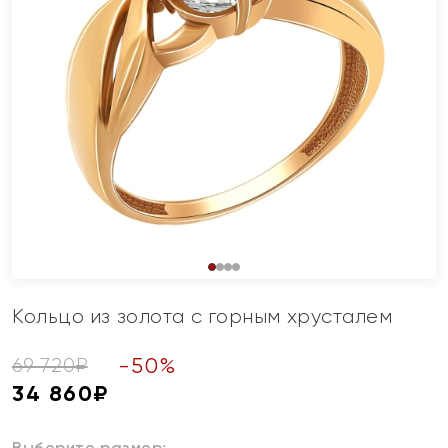
Кольцо из золота с горным хрусталем
-
50
%
69 720
₽
34 860
₽
Выберите размер: