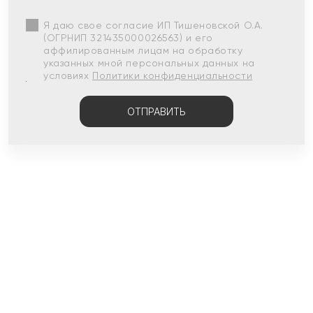
Я даю свое согласие ИП Тишеновской О.А.
(ОГРНИП 321435000026563) и его
аффилированным лицам на обработку
указанных мной персональных данных на
условиях
Политики конфиденциальности
ОТПРАВИТЬ