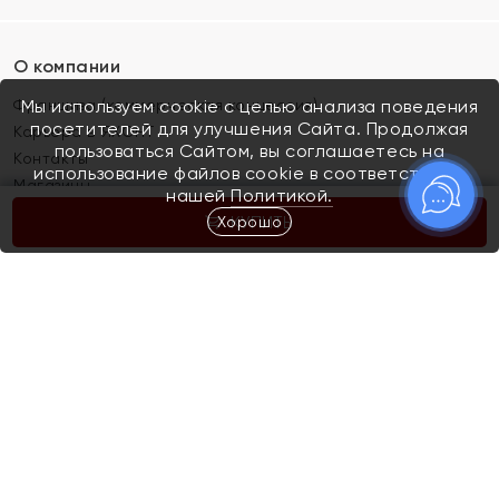
О компании
Франшиза (коммерческая концессия)
Мы используем cookie с целью анализа поведения
посетителей для улучшения Сайта. Продолжая
Карьера в ЯХОНТ
пользоваться Сайтом, вы соглашаетесь на
Контакты
использование файлов cookie в соответствии с
Магазины
нашей
Политикой.
Хорошо
КУПИТЬ
Покупателям
Как определить размер украшения
Киров
Акции
Магазины
Скупка и обмен золота
Отзывы
Электронный подарочный сертификат
Помолвка и свадьба
Правила пользования Электронным
Каталог
подарочным сертификатом «Яхонт»
Новинки
Доставка и оплата
Акции