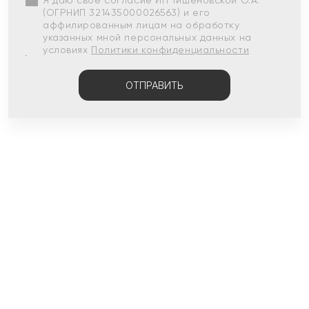
Я даю свое согласие ИП Тишеновской О.А.
(ОГРНИП 321435000026563) и его
аффилированным лицам на обработку
указанных мной персональных данных на
условиях
Политики конфиденциальности
ОТПРАВИТЬ