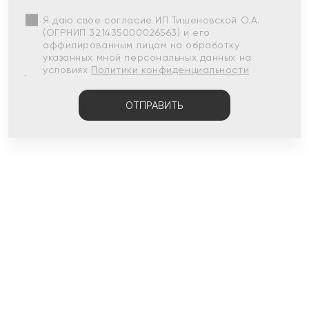
Я даю свое согласие ИП Тишеновской О.А.
(ОГРНИП 321435000026563) и его
аффилированным лицам на обработку
указанных мной персональных данных на
условиях
Политики конфиденциальности
ОТПРАВИТЬ