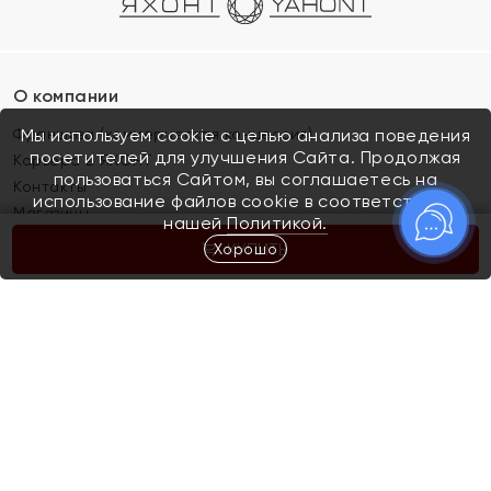
О компании
Франшиза (коммерческая концессия)
Мы используем cookie с целью анализа поведения
посетителей для улучшения Сайта. Продолжая
Карьера в ЯХОНТ
пользоваться Сайтом, вы соглашаетесь на
Контакты
использование файлов cookie в соответствии с
Магазины
нашей
Политикой.
Хорошо
КУПИТЬ
Покупателям
Как определить размер украшения
Киров
Акции
Магазины
Скупка и обмен золота
Отзывы
Электронный подарочный сертификат
Помолвка и свадьба
Правила пользования Электронным
Каталог
подарочным сертификатом «Яхонт»
Новинки