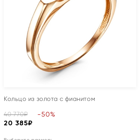
Кольцо из золота с фианитом
-
50
%
40 770
₽
20 385
₽
Выберите размер: