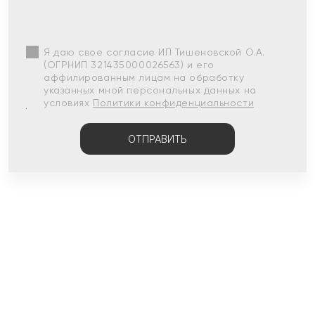
Я даю свое согласие ИП Тишеновской О.А.
(ОГРНИП 321435000026563) и его
аффилированным лицам на обработку
указанных мной персональных данных на
условиях
Политики конфиденциальности
ОТПРАВИТЬ