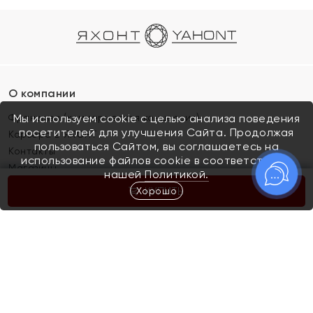
О компании
Франшиза (коммерческая концессия)
Мы используем cookie с целью анализа поведения
посетителей для улучшения Сайта. Продолжая
Карьера в ЯХОНТ
пользоваться Сайтом, вы соглашаетесь на
Контакты
использование файлов cookie в соответствии с
Магазины
нашей
Политикой.
Хорошо
КУПИТЬ
Покупателям
Как определить размер украшения
Киров
Акции
Магазины
Скупка и обмен золота
Отзывы
Электронный подарочный сертификат
Помолвка и свадьба
Правила пользования Электронным