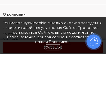
О компании
Франшиза (коммерческая концессия)
Мы используем cookie с целью анализа поведения
посетителей для улучшения Сайта. Продолжая
Карьера в ЯХОНТ
пользоваться Сайтом, вы соглашаетесь на
Контакты
использование файлов cookie в соответствии с
Магазины
нашей
Политикой.
Хорошо
КУПИТЬ
Покупателям
Как определить размер украшения
Киров
Акции
Магазины
Скупка и обмен золота
Отзывы
Электронный подарочный сертификат
Помолвка и свадьба
Правила пользования Электронным
Каталог
подарочным сертификатом «Яхонт»
Новинки
Доставка и оплата
Акции