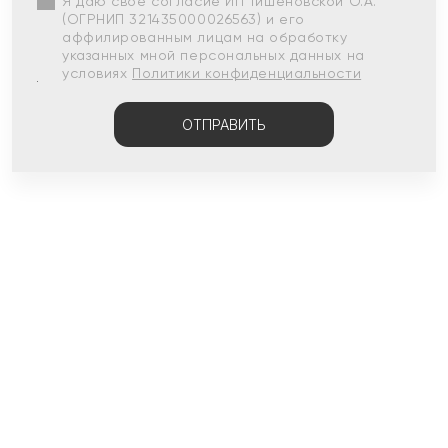
Я даю свое согласие ИП Тишеновской О.А.
(ОГРНИП 321435000026563) и его
аффилированным лицам на обработку
указанных мной персональных данных на
условиях
Политики конфиденциальности
ОТПРАВИТЬ