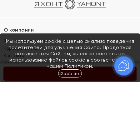
О компании
Франшиза (коммерческая концессия)
Мы используем cookie с целью анализа поведения
посетителей для улучшения Сайта. Продолжая
Карьера в ЯХОНТ
пользоваться Сайтом, вы соглашаетесь на
Контакты
использование файлов cookie в соответствии с
Магазины
нашей
Политикой.
Хорошо
КУПИТЬ
Покупателям
Как определить размер украшения
Киров
Акции
Магазины
Скупка и обмен золота
Отзывы
Электронный подарочный сертификат
Помолвка и свадьба
Правила пользования Электронным
Каталог
подарочным сертификатом «Яхонт»