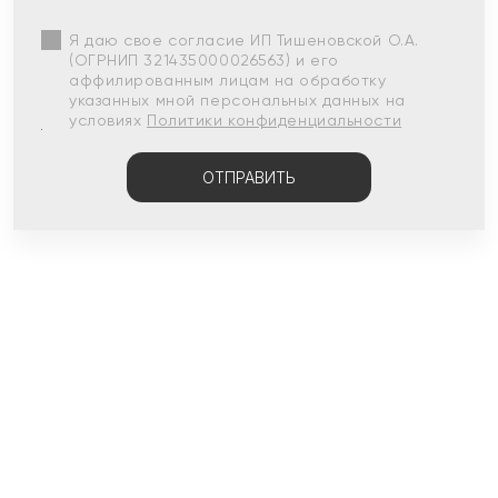
Я даю свое согласие ИП Тишеновской О.А.
(ОГРНИП 321435000026563) и его
аффилированным лицам на обработку
указанных мной персональных данных на
условиях
Политики конфиденциальности
ОТПРАВИТЬ