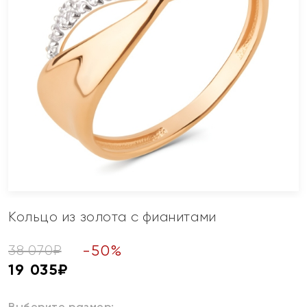
Кольцо из золота с фианитами
-
50
%
38 070
₽
19 035
₽
Выберите размер: