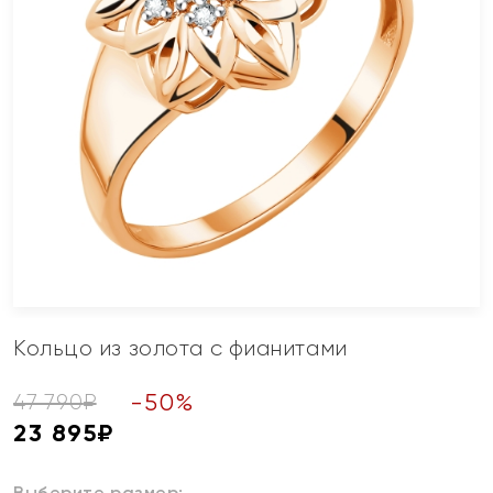
Кольцо из золота с фианитами
-
50
%
47 790
₽
23 895
₽
Выберите размер: