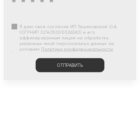
Я даю свое согласие ИП Тишеновской О.А.
(ОГРНИП 321435000026563) и его
аффилированным лицам на обработку
указанных мной персональных данных на
условиях
Политики конфиденциальности
ОТПРАВИТЬ