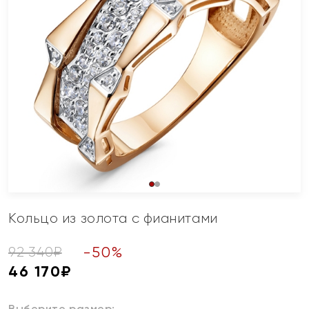
Кольцо из золота с фианитами
-
50
%
92 340
₽
46 170
₽
Выберите размер: