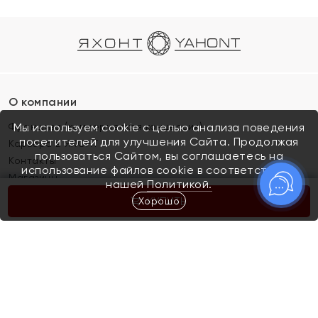
О компании
Франшиза (коммерческая концессия)
Мы используем cookie с целью анализа поведения
посетителей для улучшения Сайта. Продолжая
Карьера в ЯХОНТ
пользоваться Сайтом, вы соглашаетесь на
Контакты
использование файлов cookie в соответствии с
Магазины
нашей
Политикой.
Хорошо
КУПИТЬ
Покупателям
Как определить размер украшения
Киров
Акции
Магазины
Скупка и обмен золота
Отзывы
Электронный подарочный сертификат
Помолвка и свадьба