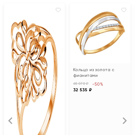
Кольцо из золота с
фианитами
65 070 ₽
-50%
32 535 ₽