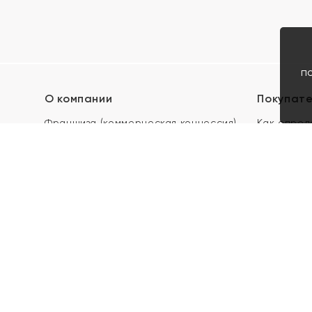
п
О компании
Покупат
Франшиза (коммерческая концессия)
Как опред
Карьера в ЯХОНТ
Акции
Контакты
Скупка и 
Магазины
Отзывы
Электронн
Правила п
подарочны