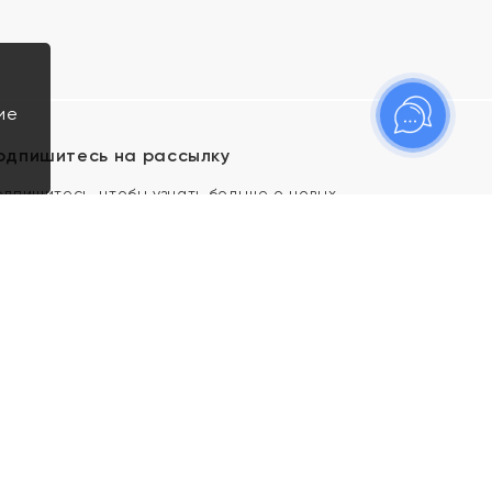
ие
одпишитесь на рассылку
одпишитесь, чтобы узнать больше о новых
оступлениях, новостях и спецпредложениях Яхонт!
Я даю свое согласие ИП Тишеновской О.А.
(ОГРНИП 321435000026563) и его
аффилированным лицам на обработку указанных