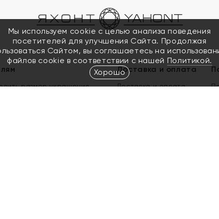
Мы используем cookie с целью анализа поведения
посетителей для улучшения Сайта. Продолжая
ользоваться Сайтом, вы соглашаетесь на использован
файлов cookie в соответствии с нашей
Политикой.
елям
Доставка и оплата
П
Хорошо
елить размер украшения
Доставка и оплата
П
п
обмен золота
ый подарочный сертификат
ользования Электронным
м сертификатом «Яхонт»