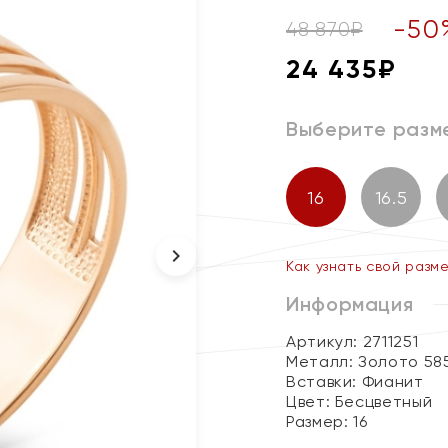
-
50
48 870
₽
24 435
₽
Выберите разм
16
16.5
Как узнать свой разм
Информация
Артикул: 2711251
Металл:
Золото 58
Вставки:
Фианит
Цвет:
Бесцветный
Размер:
16