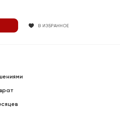
В ИЗБРАННОЕ
шениями
зврат
есяцев