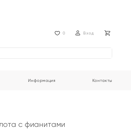
0
Вход
Информация
Контакты
олота с фианитами