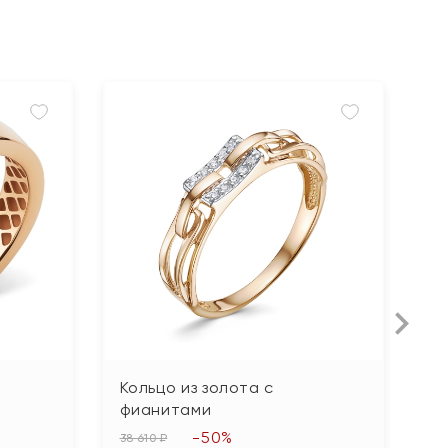
Кольцо из золота с
К
фианитами
ф
-50%
38 610 ₽
23