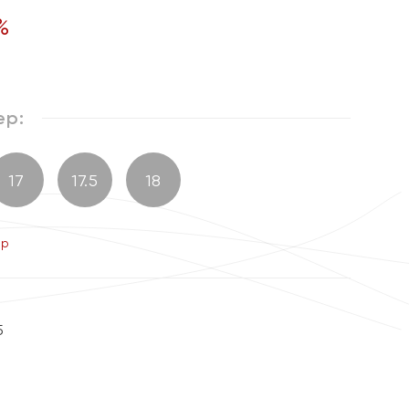
%
ер:
17
17.5
18
ер
5