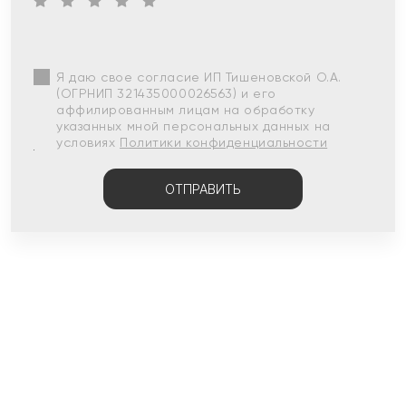
Я даю свое согласие ИП Тишеновской О.А.
(ОГРНИП 321435000026563) и его
аффилированным лицам на обработку
указанных мной персональных данных на
условиях
Политики конфиденциальности
ОТПРАВИТЬ