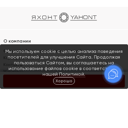
О компании
Франшиза (коммерческая концессия)
Мы используем cookie с целью анализа поведения
посетителей для улучшения Сайта. Продолжая
Карьера в ЯХОНТ
пользоваться Сайтом, вы соглашаетесь на
Контакты
использование файлов cookie в соответствии с
Магазины
нашей
Политикой.
Хорошо
КУПИТЬ
Покупателям
Как определить размер украшения
Киров
Акции
Магазины
Скупка и обмен золота
Отзывы
Электронный подарочный сертификат
Помолвка и свадьба