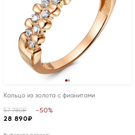
Кольцо из золота с фианитами
-
50
%
57 780
₽
28 890
₽
Выберите размер: