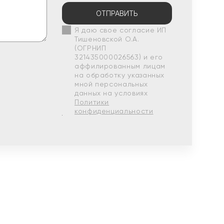
ОТПРАВИТЬ
Я даю свое согласие ИП
Тишеновской О.А.
(ОГРНИП
321435000026563) и его
аффилированным лицам
на обработку указанных
мной персональных
данных на условиях
Политики
конфиденциальности