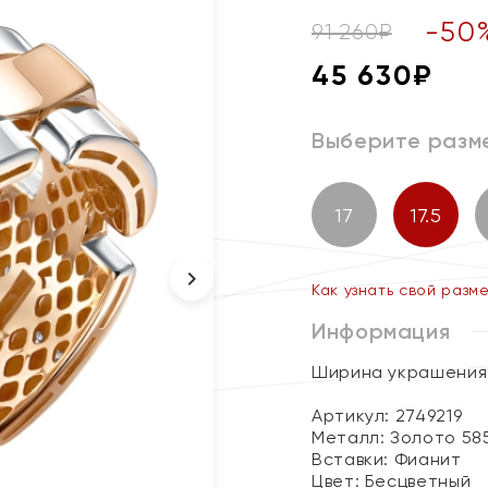
-
50
91 260
₽
45 630
₽
Выберите разм
17
17.5
Как узнать свой разм
Информация
Ширина украшения 
Артикул: 2749219
Металл:
Золото 58
Вставки:
Фианит
Цвет:
Бесцветный