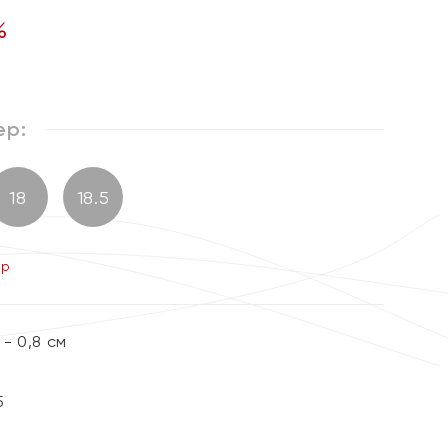
%
ер:
18
18.5
ер
- 0,8 см
5