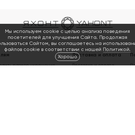
Мы используем cookie с целью анализа поведения
посетителей для улучшения Сайта. Продолжая
ользоваться Сайтом, вы соглашаетесь на использован
файлов cookie в соответствии с нашей
Политикой.
елям
Доставка и оплата
П
Хорошо
елить размер украшения
Доставка и оплата
П
п
обмен золота
ый подарочный сертификат
ользования Электронным
м сертификатом «Яхонт»