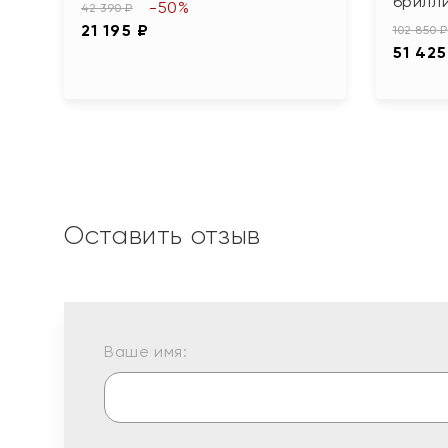
брилл
-50%
42 390 ₽
21 195 ₽
102 850 ₽
51 425
Оставить отзыв
Ваше имя: