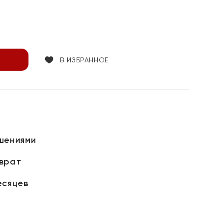
В ИЗБРАННОЕ
шениями
зврат
есяцев