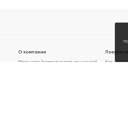
п
О компании
Покупат
Франшиза (коммерческая концессия)
Как опред
Карьера в ЯХОНТ
Акции
Контакты
Скупка и 
Магазины
Отзывы
Электронн
Правила п
подарочны