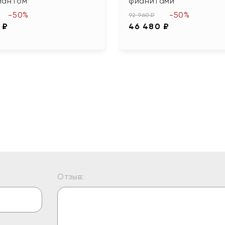
иантом
фианитами
-50%
-50%
92 960 ₽
 ₽
46 480 ₽
Отзыв: