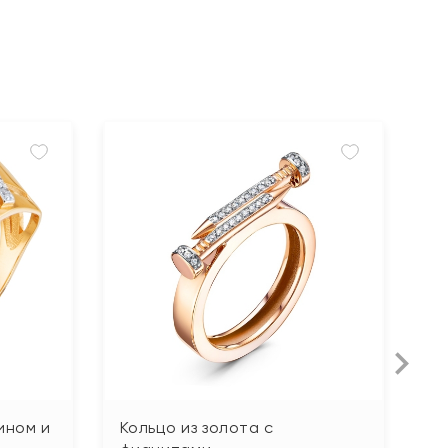
ином и
Кольцо из золота с
К