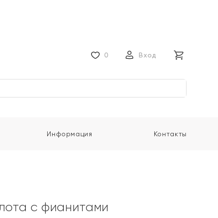
0
Вход
Информация
Контакты
олота с фианитами