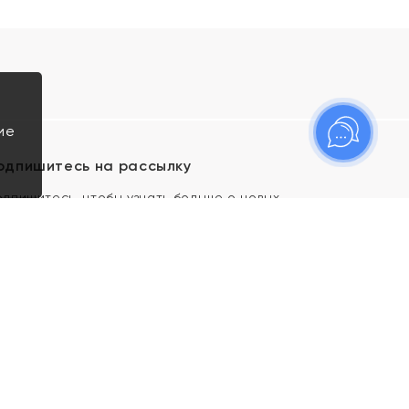
ие
одпишитесь на рассылку
одпишитесь, чтобы узнать больше о новых
оступлениях, новостях и спецпредложениях Яхонт!
Я даю свое согласие ИП Тишеновской О.А.