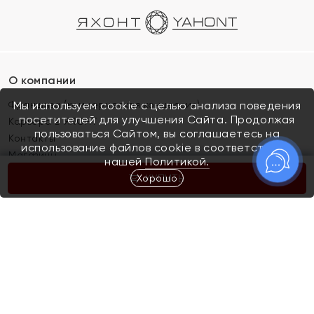
О компании
Франшиза (коммерческая концессия)
Мы используем cookie с целью анализа поведения
посетителей для улучшения Сайта. Продолжая
Карьера в ЯХОНТ
пользоваться Сайтом, вы соглашаетесь на
Контакты
использование файлов cookie в соответствии с
Магазины
нашей
Политикой.
Хорошо
КУПИТЬ
Покупателям
Как определить размер украшения
Киров
Акции
Магазины
Скупка и обмен золота
Отзывы
Электронный подарочный сертификат
Помолвка и свадьба
Правила пользования Электронным
Каталог
подарочным сертификатом «Яхонт»