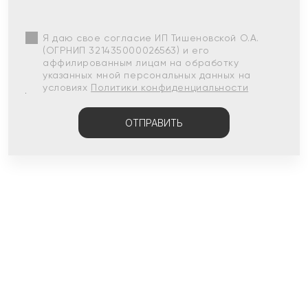
Я даю свое согласие ИП Тишеновской О.А.
(ОГРНИП 321435000026563) и его
аффилированным лицам на обработку
указанных мной персональных данных на
условиях
Политики конфиденциальности
ОТПРАВИТЬ