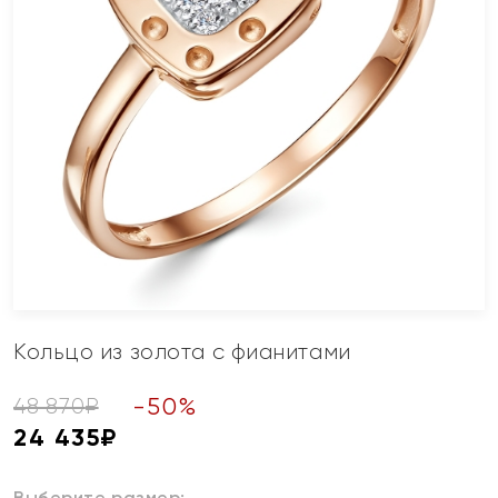
Кольцо из золота с фианитами
-
50
%
48 870
₽
24 435
₽
Выберите размер: