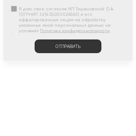
Я даю свое согласие ИП Тишеновской О.А.
(ОГРНИП 321435000026563) и его
аффилированным лицам на обработку
указанных мной персональных данных на
условиях
Политики конфиденциальности
ОТПРАВИТЬ