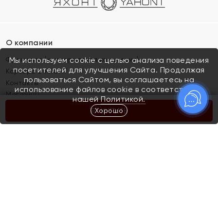
О компании
Франшиза (коммерческая концессия)
Мы используем cookie с целью анализа поведения
посетителей для улучшения Сайта. Продолжая
Карьера в ЯХОНТ
пользоваться Сайтом, вы соглашаетесь на
Контакты
использование файлов cookie в соответствии с
Магазины
нашей
Политикой.
Хорошо
КУПИТЬ
Покупателям
Как определить размер украшения
Киров
Акции
Магазины
Скупка и обмен золота
Отзывы
Электронный подарочный сертификат
Помолвка и свадьба
Правила пользования Электронным
Каталог
подарочным сертификатом «Яхонт»
Новинки