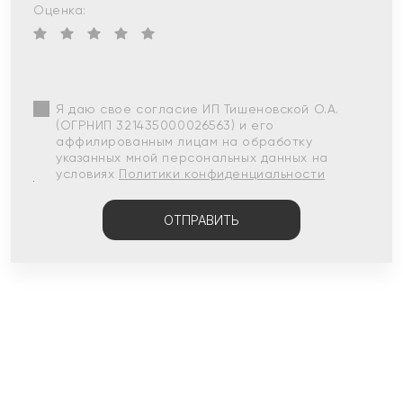
Оценка:
Я даю свое согласие ИП Тишеновской О.А.
(ОГРНИП 321435000026563) и его
аффилированным лицам на обработку
указанных мной персональных данных на
условиях
Политики конфиденциальности
ОТПРАВИТЬ