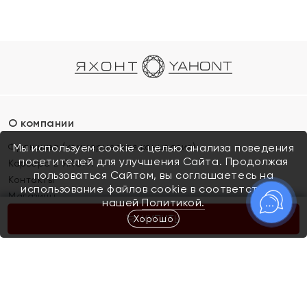
О компании
Франшиза (коммерческая концессия)
Мы используем cookie с целью анализа поведения
посетителей для улучшения Сайта. Продолжая
Карьера в ЯХОНТ
пользоваться Сайтом, вы соглашаетесь на
Контакты
использование файлов cookie в соответствии с
Магазины
нашей
Политикой.
Хорошо
КУПИТЬ
Покупателям
Как определить размер украшения
Киров
Акции
Магазины
Скупка и обмен золота
Отзывы