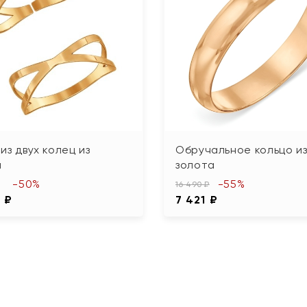
из двух колец из
Обручальное кольцо и
а
золота
-50%
-55%
16 490 ₽
 ₽
7 421 ₽