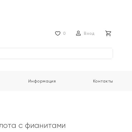
0
Вход
Информация
Контакты
олота с фианитами