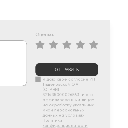
Оценка:
ОТПРАВИТЬ
Я даю свое согласие ИП
Тишеновской О.А.
(ОГРНИП
321435000026563) и его
аффилированным лицам
на обработку указанных
мной персональных
данных на условиях
Политики
конфиденциальности