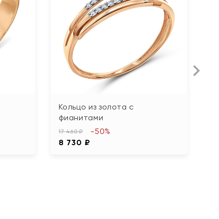
з
Кольцо из золота с
К
фианитами
ф
-50%
17 460 ₽
35
8 730 ₽
1