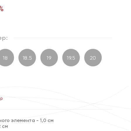
%
ер:
18
18.5
19
19.5
20
ер
ого элемента - 1,0 см
2 см