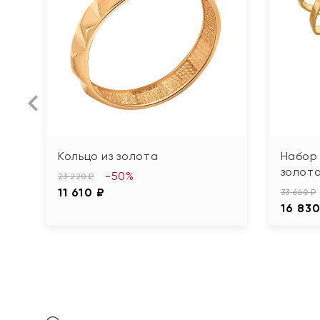
Кольцо из золота
Набор 
золот
-50%
23 220 ₽
11 610 ₽
33 660 ₽
16 830