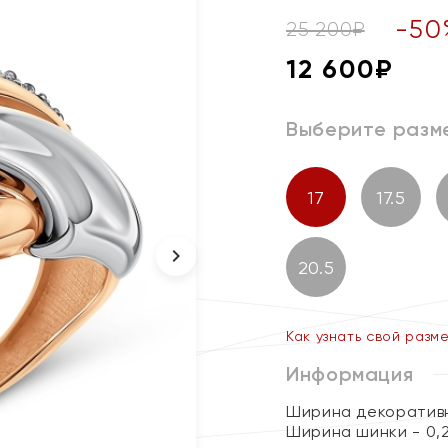
-
50
25 200
₽
12 600
₽
Выберите разм
17
17.5
20.5
Как узнать свой разм
Информация
Ширина декоративн
Ширина шинки - 0,