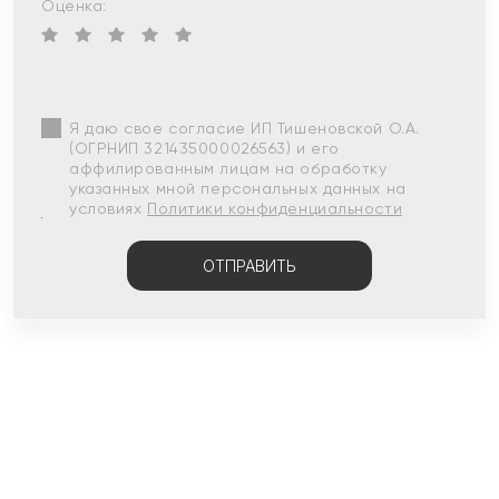
Оценка:
Я даю свое согласие ИП Тишеновской О.А.
(ОГРНИП 321435000026563) и его
аффилированным лицам на обработку
указанных мной персональных данных на
условиях
Политики конфиденциальности
ОТПРАВИТЬ