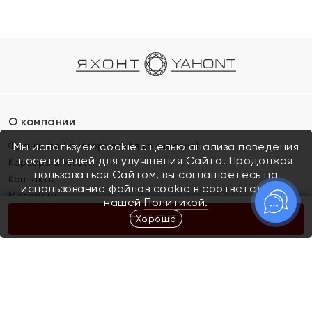
О компании
Франшиза (коммерческая концессия)
Мы используем cookie с целью анализа поведения
посетителей для улучшения Сайта. Продолжая
Карьера в ЯХОНТ
пользоваться Сайтом, вы соглашаетесь на
Контакты
использование файлов cookie в соответствии с
Магазины
нашей
Политикой.
Хорошо
КУПИТЬ
Покупателям
Как определить размер украшения
Киров
Акции
Магазины
Скупка и обмен золота
Отзывы