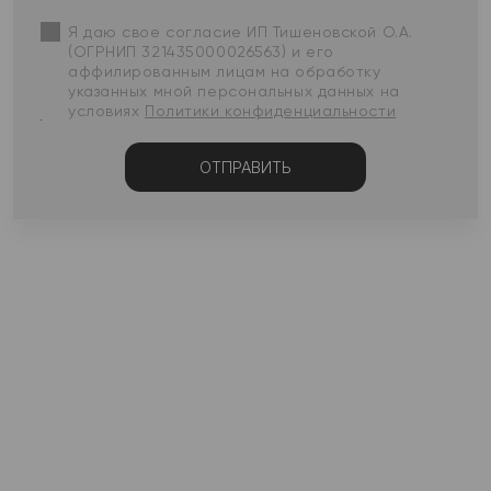
Я даю свое согласие ИП Тишеновской О.А.
(ОГРНИП 321435000026563) и его
аффилированным лицам на обработку
указанных мной персональных данных на
условиях
Политики конфиденциальности
ОТПРАВИТЬ