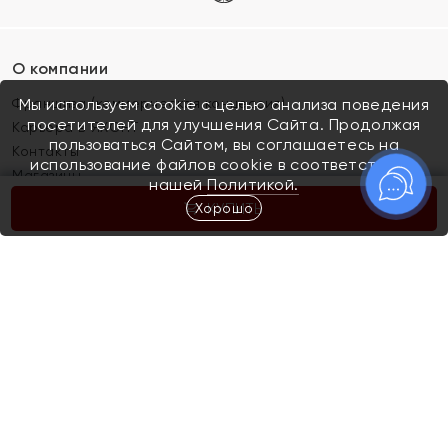
О компании
Франшиза (коммерческая концессия)
Мы используем cookie с целью анализа поведения
посетителей для улучшения Сайта. Продолжая
Карьера в ЯХОНТ
пользоваться Сайтом, вы соглашаетесь на
Контакты
использование файлов cookie в соответствии с
Магазины
нашей
Политикой.
Хорошо
КУПИТЬ
Покупателям
Как определить размер украшения
Киров
Акции
Магазины
Скупка и обмен золота
Отзывы
Электронный подарочный сертификат
Помолвка и свадьба
Правила пользования Электронным
Каталог
подарочным сертификатом «Яхонт»
Новинки