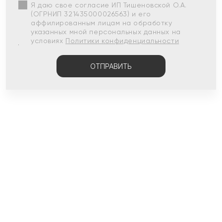
Я даю свое согласие ИП Тишеновской О.А.
(ОГРНИП 321435000026563) и его
аффилированным лицам на обработку
указанных мной персональных данных на
условиях
Политики конфиденциальности
ОТПРАВИТЬ