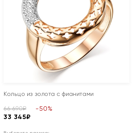
Кольцо из золота с фианитами
-
50
%
66 690
₽
33 345
₽
Выберите размер: