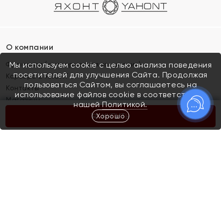
О компании
Франшиза (коммерческая концессия)
Мы используем cookie с целью анализа поведения
посетителей для улучшения Сайта. Продолжая
Карьера в ЯХОНТ
пользоваться Сайтом, вы соглашаетесь на
Контакты
использование файлов cookie в соответствии с
Магазины
нашей
Политикой.
Хорошо
КУПИТЬ
Покупателям
Как определить размер украшения
Киров
Акции
Магазины
Скупка и обмен золота
Отзывы
Электронный подарочный сертификат
Помолвка и свадьба
Правила пользования Электронным
Каталог
подарочным сертификатом «Яхонт»