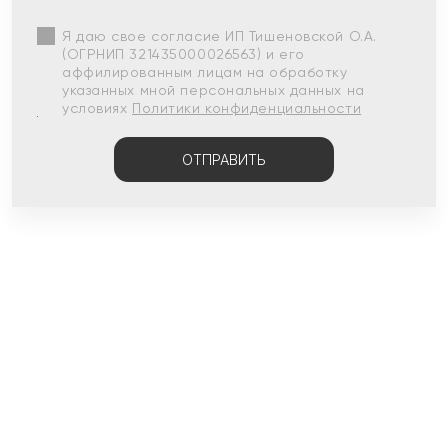
Я даю свое согласие ИП Тишеновской О.А.
(ОГРНИП 321435000026563) и его
аффилированным лицам на обработку
указанных мной персональных данных на
условиях
Политики конфиденциальности
ОТПРАВИТЬ