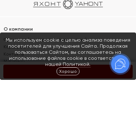
О компании
Франшиза (коммерческая концессия)
Мы используем cookie с целью анализа поведения
посетителей для улучшения Сайта. Продолжая
Карьера в ЯХОНТ
пользоваться Сайтом, вы соглашаетесь на
Контакты
использование файлов cookie в соответствии с
Магазины
нашей
Политикой.
Хорошо
КУПИТЬ
Покупателям
Как определить размер украшения
Киров
Акции
Магазины
Скупка и обмен золота
Отзывы
Электронный подарочный сертификат
Помолвка и свадьба
Правила пользования Электронным
Каталог
подарочным сертификатом «Яхонт»