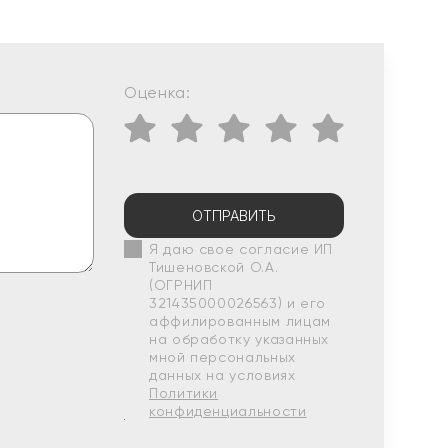
Оценка:
ОТПРАВИТЬ
Я даю свое согласие ИП
Тишеновской О.А.
(ОГРНИП
321435000026563) и его
аффилированным лицам
на обработку указанных
мной персональных
данных на условиях
Политики
конфиденциальности