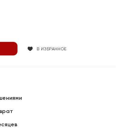
В ИЗБРАННОЕ
шениями
зврат
есяцев