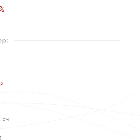
%
ер:
ер
4 см
5