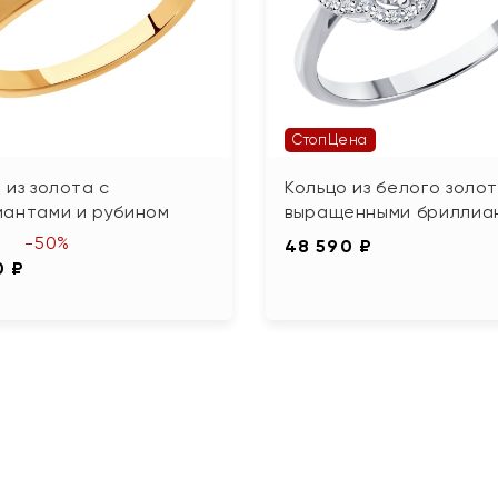
СтопЦена
 из золота с
Кольцо из белого золот
иантами и рубином
выращенными бриллиа
-50%
48 590 ₽
0 ₽