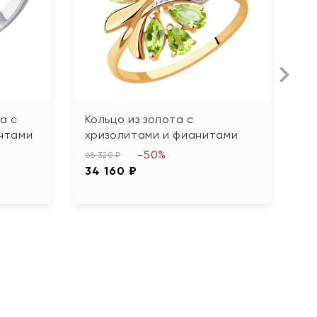
а с
Кольцо из золота с
К
нтами
хризолитами и фианитами
б
-50%
68 320 ₽
20
34 160 ₽
1