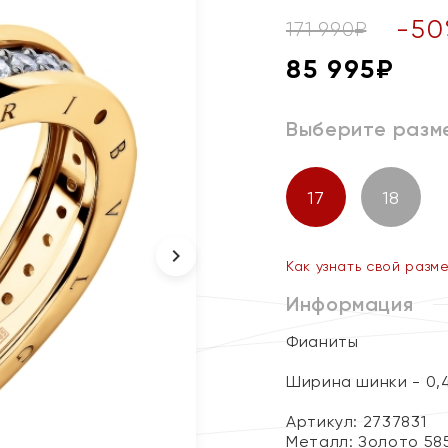
-
50
171 990
₽
85 995
₽
Выберите разм
17
18
Как узнать свой разм
Информация
Фианиты
Ширина шинки - 0,
Артикул: 2737831
Металл:
Золото 58