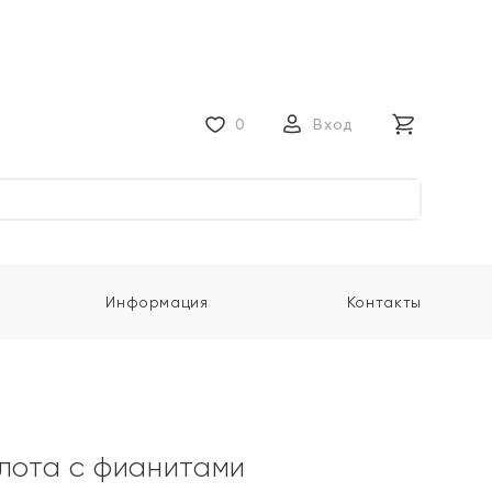
0
Вход
Информация
Контакты
олота с фианитами