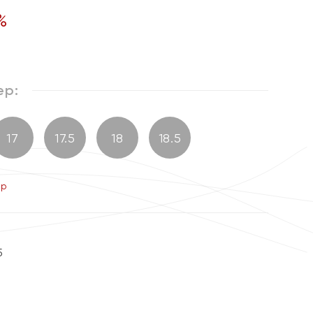
%
ер:
17
17.5
18
18.5
ер
5