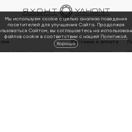
Мы используем cookie с целью анализа поведения
посетителей для улучшения Сайта. Продолжая
ользоваться Сайтом, вы соглашаетесь на использован
файлов cookie в соответствии с нашей
Политикой.
елям
Доставка и оплата
П
Хорошо
елить размер украшения
Доставка и оплата
П
п
обмен золота
ый подарочный сертификат
ользования Электронным
м сертификатом «Яхонт»