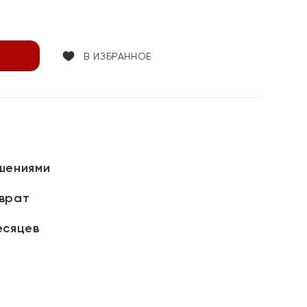
В ИЗБРАННОЕ
шениями
зврат
есяцев