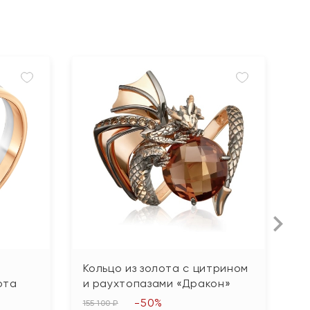
з
Кольцо из золота с цитрином
К
ота
и раухтопазами «Дракон»
ф
-50%
155 100 ₽
34