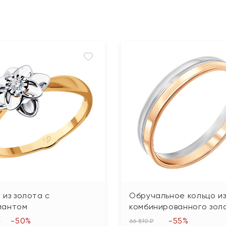
 из золота с
Обручальное кольцо и
иантом
комбинированного зол
-50%
-55%
₽
66 810 ₽