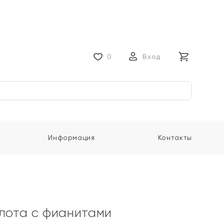
0
Вход
Информация
Контакты
олота с фианитами