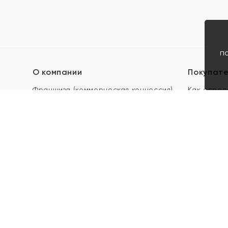
п
О компании
Покупат
Франшиза (коммерческая концессия)
Как опред
Карьера в ЯХОНТ
Акции
Контакты
Скупка и 
Магазины
Отзывы
Электронн
Правила п
подарочны