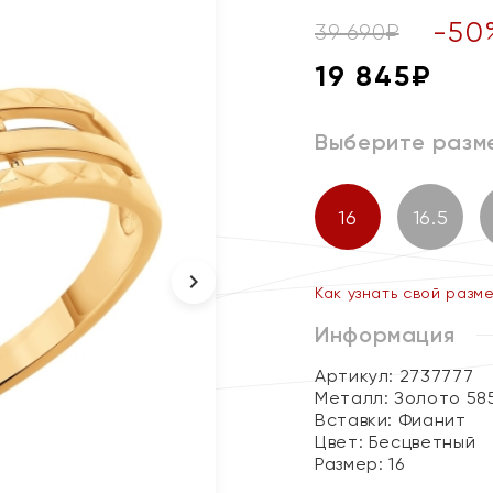
-
50
39 690
₽
19 845
₽
Выберите разм
16
16.5
Как узнать свой разм
Информация
Артикул: 2737777
Металл:
Золото 58
Вставки:
Фианит
Цвет:
Бесцветный
Размер:
16