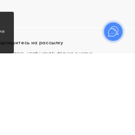
ие
одпишитесь на рассылку
одпишитесь, чтобы узнать больше о новых
оступлениях, новостях и спецпредложениях Яхонт!
Я даю свое согласие ИП Тишеновской О.А.
(ОГРНИП 321435000026563) и его
аффилированным лицам на обработку указанных