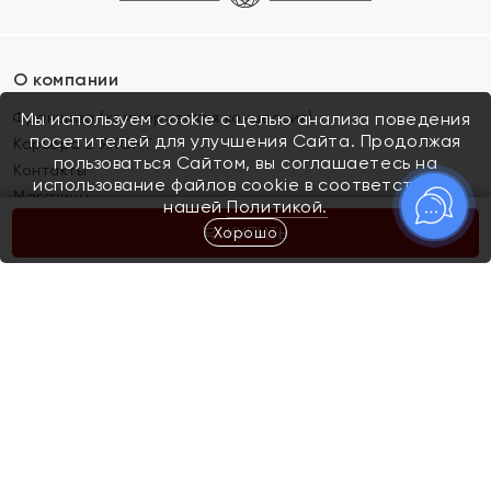
О компании
Франшиза (коммерческая концессия)
Мы используем cookie с целью анализа поведения
посетителей для улучшения Сайта. Продолжая
Карьера в ЯХОНТ
пользоваться Сайтом, вы соглашаетесь на
Контакты
использование файлов cookie в соответствии с
Магазины
нашей
Политикой.
Хорошо
КУПИТЬ
Покупателям
Как определить размер украшения
Киров
Акции
Магазины
Скупка и обмен золота
Отзывы
Электронный подарочный сертификат
Помолвка и свадьба
Правила пользования Электронным
Каталог
подарочным сертификатом «Яхонт»
Новинки