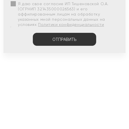
Я даю свое согласие ИП Тишеновской О.А.
(ОГРНИП 321435000026563) и его
аффилированным лицам на обработку
указанных мной персональных данных на
условиях
Политики конфиденциальности
ОТПРАВИТЬ