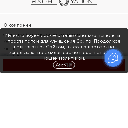
О компании
Франшиза (коммерческая концессия)
Мы используем cookie с целью анализа поведения
посетителей для улучшения Сайта. Продолжая
Карьера в ЯХОНТ
пользоваться Сайтом, вы соглашаетесь на
Контакты
использование файлов cookie в соответствии с
Магазины
нашей
Политикой.
Хорошо
КУПИТЬ
Покупателям
Как определить размер украшения
Киров
Акции
Магазины
Скупка и обмен золота
Отзывы
Электронный подарочный сертификат
Помолвка и свадьба
Правила пользования Электронным
Каталог
подарочным сертификатом «Яхонт»
Новинки