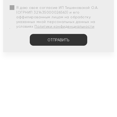
Я даю свое согласие ИП Тишеновской О.А.
(ОГРНИП 321435000026563) и его
аффилированным лицам на обработку
указанных мной персональных данных на
условиях
Политики конфиденциальности
ОТПРАВИТЬ