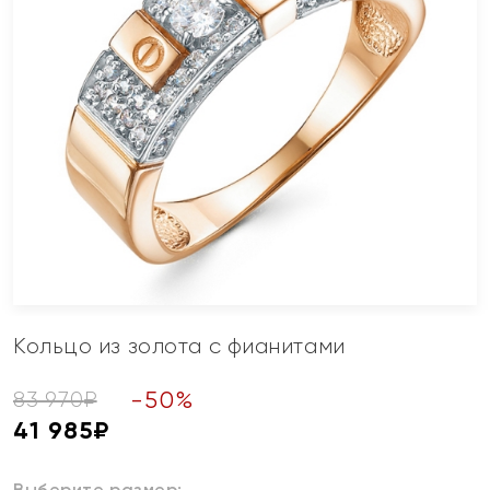
Кольцо из золота с фианитами
-
50
%
83 970
₽
41 985
₽
Выберите размер: