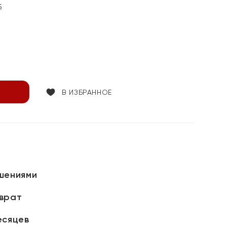
5
В ИЗБРАННОЕ
шениями
зврат
есяцев