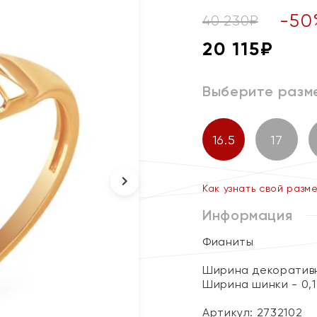
-
50
40 230
₽
20 115
₽
Выберите разм
16.5
17
Как узнать свой разм
Информация
Фианиты
Ширина декоративн
Ширина шинки - 0,1
Артикул: 2732102