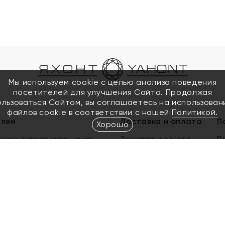
Мы используем cookie с целью анализа поведения
посетителей для улучшения Сайта. Продолжая
ользоваться Сайтом, вы соглашаетесь на использован
файлов cookie в соответствии с нашей
Политикой.
елям
Доставка и оплата
П
Хорошо
елить размер украшения
Доставка и оплата
П
п
обмен золота
ый подарочный сертификат
ользования Электронным
м сертификатом «Яхонт»