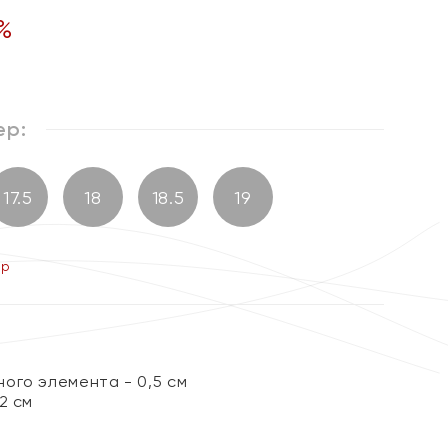
%
ер:
17.5
18
18.5
19
ер
ого элемента - 0,5 см
2 см