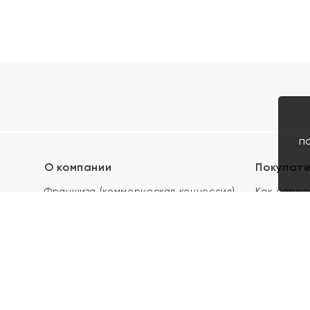
п
О компании
Покупат
Франшиза (коммерческая концессия)
Как опред
Карьера в ЯХОНТ
Акции
Контакты
Скупка и 
Магазины
Отзывы
Электронн
Правила п
подарочны