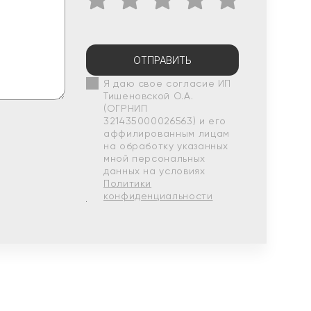
ОТПРАВИТЬ
Я даю свое согласие ИП
Тишеновской О.А.
(ОГРНИП
321435000026563) и его
аффилированным лицам
на обработку указанных
мной персональных
данных на условиях
Политики
конфиденциальности