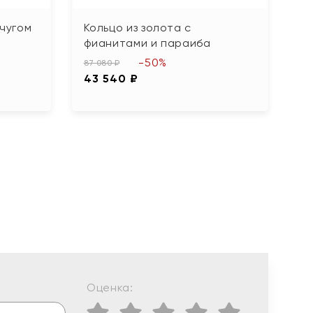
мчугом
Кольцо из золота с
К
фианитами и параиба
б
-50%
87 080 ₽
53
43 540 ₽
2
Оценка: