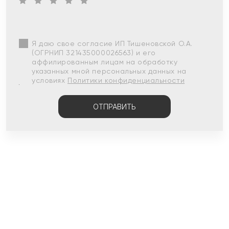
Я даю свое согласие ИП Тишеновской О.А.
(ОГРНИП 321435000026563) и его
аффилированным лицам на обработку
указанных мной персональных данных на
условиях
Политики конфиденциальности
ОТПРАВИТЬ