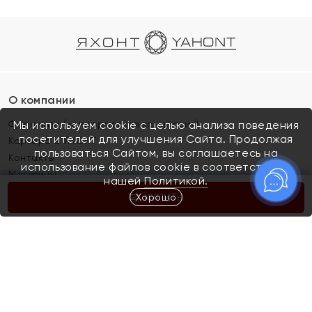
О компании
Франшиза (коммерческая концессия)
Мы используем cookie с целью анализа поведения
посетителей для улучшения Сайта. Продолжая
Карьера в ЯХОНТ
пользоваться Сайтом, вы соглашаетесь на
Контакты
использование файлов cookie в соответствии с
Магазины
нашей
Политикой.
Хорошо
КУПИТЬ
Покупателям
Как определить размер украшения
Киров
Акции
Магазины
Скупка и обмен золота
Отзывы
Электронный подарочный сертификат
Помолвка и свадьба