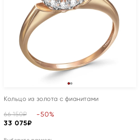
Кольцо из золота с фианитами
-
50
%
66 150
₽
33 075
₽
Выберите размер: