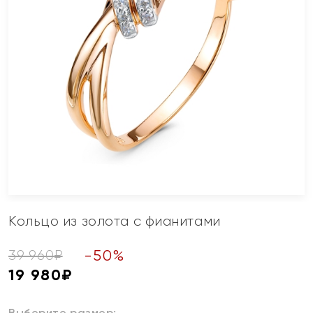
Кольцо из золота с фианитами
-
50
%
39 960
₽
19 980
₽
Выберите размер: