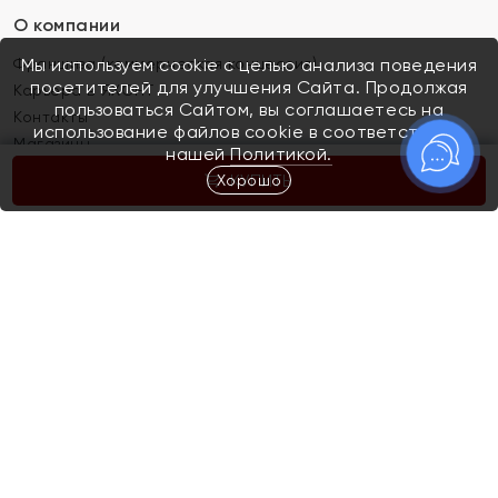
О компании
Франшиза (коммерческая концессия)
Мы используем cookie с целью анализа поведения
посетителей для улучшения Сайта. Продолжая
Карьера в ЯХОНТ
пользоваться Сайтом, вы соглашаетесь на
Контакты
использование файлов cookie в соответствии с
Магазины
нашей
Политикой.
Хорошо
КУПИТЬ
Покупателям
Как определить размер украшения
Киров
Акции
Магазины
Скупка и обмен золота
Отзывы
Электронный подарочный сертификат
Помолвка и свадьба
Правила пользования Электронным
Каталог
подарочным сертификатом «Яхонт»
Новинки
Доставка и оплата
Акции
Скупка и обмен золота
Доставка и оплата