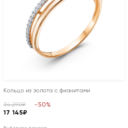
Кольцо из золота с фианитами
-
50
%
34 290
₽
17 145
₽
Выберите размер: