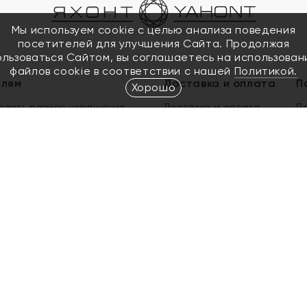
Мы используем cookie с целью анализа поведения
посетителей для улучшения Сайта. Продолжая
ользоваться Сайтом, вы соглашаетесь на использован
файлов cookie в соответствии с нашей
Политикой.
елям
Доставка и оплата
П
Хорошо
елить размер украшения
Доставка и оплата
П
п
обмен золота
ый подарочный сертификат
ользования Электронным
м сертификатом «Яхонт»