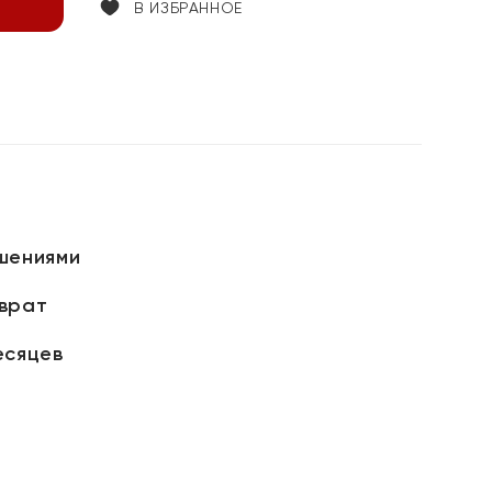
В ИЗБРАННОЕ
шениями
зврат
есяцев