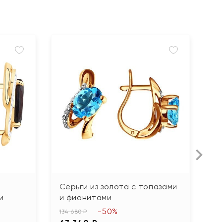
Серьги из золота с топазами
С
и
и фианитами
ф
-50%
134 680 ₽
61