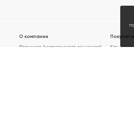
п
О компании
Покупат
Франшиза (коммерческая концессия)
Как опред
Карьера в ЯХОНТ
Акции
Контакты
Скупка и 
Магазины
Отзывы
Электронн
Правила п
подарочны