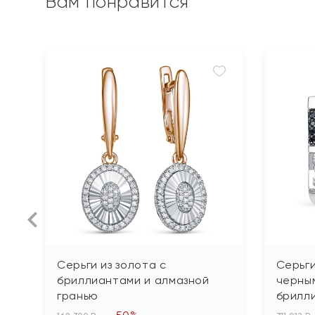
Вам понравится
Серьги из золота с
Серьги
бриллиантами и алмазной
черны
гранью
брилл