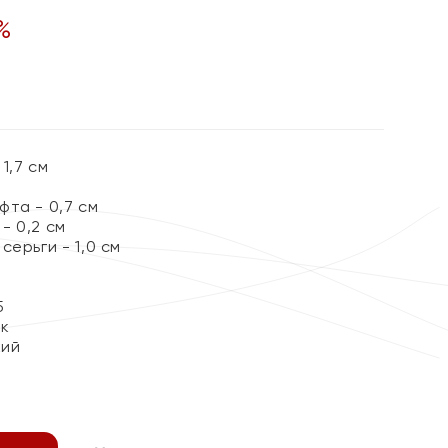
%
1,7 см
та - 0,7 см
- 0,2 см
серьги - 1,0 см
5
ок
кий