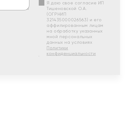
Я даю свое согласие ИП
Тишеновской О.А.
(ОГРНИП
321435000026563) и его
аффилированным лицам
на обработку указанных
мной персональных
данных на условиях
Политики
конфиденциальности