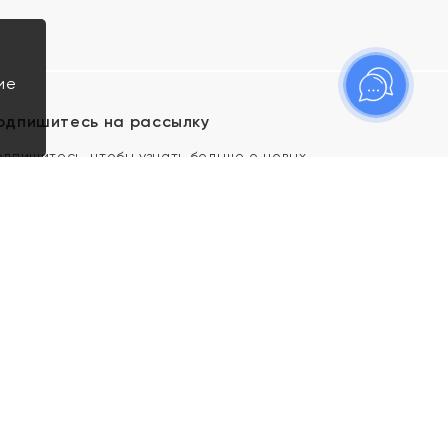
ие
одпишитесь на рассылку
одпишитесь, чтобы узнать больше о новых
оступлениях, новостях и спецпредложениях Яхонт!
Я даю свое согласие ИП Тишеновской О.А.
(ОГРНИП 321435000026563) и его
аффилированным лицам на обработку указанных
мной персональных данных на условиях
Политики