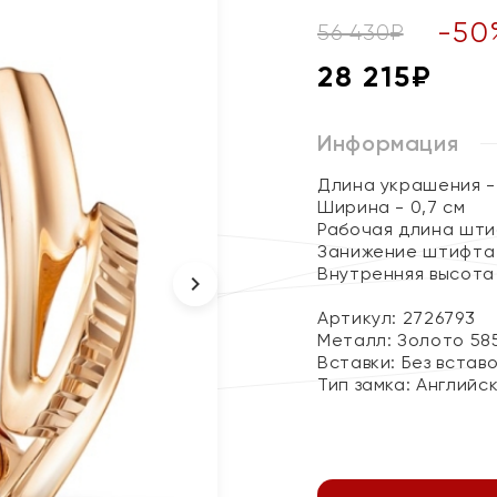
-
50
56 430
₽
28 215
₽
Информация
Длина украшения - 
Ширина - 0,7 см
Рабочая длина штиф
Занижение штифта 
Внутренняя высота 
Артикул: 2726793
Металл:
Золото 58
Вставки:
Без встав
Тип замка:
Английс