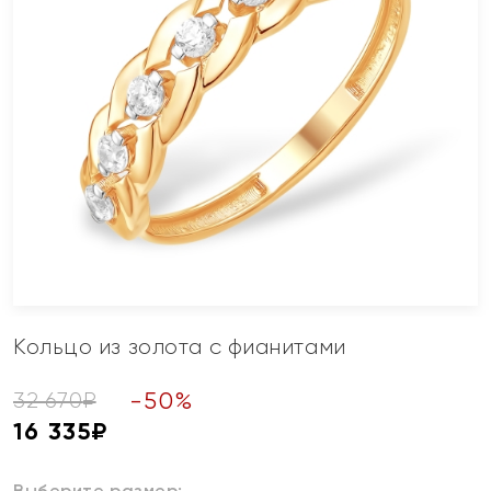
Кольцо из золота с фианитами
-
50
%
32 670
₽
16 335
₽
Выберите размер: