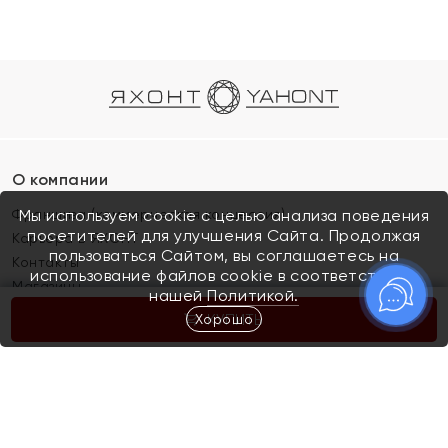
О компании
Франшиза (коммерческая концессия)
Мы используем cookie с целью анализа поведения
посетителей для улучшения Сайта. Продолжая
Карьера в ЯХОНТ
пользоваться Сайтом, вы соглашаетесь на
Контакты
использование файлов cookie в соответствии с
Магазины
нашей
Политикой.
Хорошо
КУПИТЬ
Покупателям
Как определить размер украшения
Киров
Акции
Магазины
Скупка и обмен золота
Отзывы