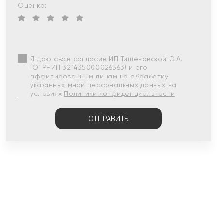
Оценка:
Я даю свое согласие ИП Тишеновской О.А.
(ОГРНИП 321435000026563) и его
аффилированным лицам на обработку
указанных мной персональных данных на
условиях
Политики конфиденциальности
ОТПРАВИТЬ