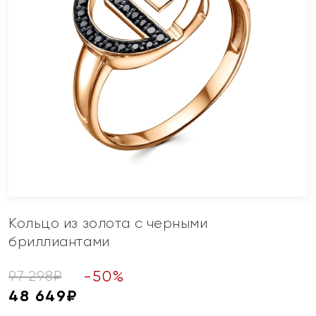
Кольцо из золота с черными
бриллиантами
-
50
%
97 298
₽
48 649
₽