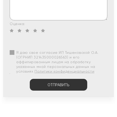
Оценка:
Я даю свое согласие ИП Тишеновской О.А.
(ОГРНИП 321435000026563) и его
аффилированным лицам на обработку
указанных мной персональных данных на
условиях
Политики конфиденциальности
ОТПРАВИТЬ