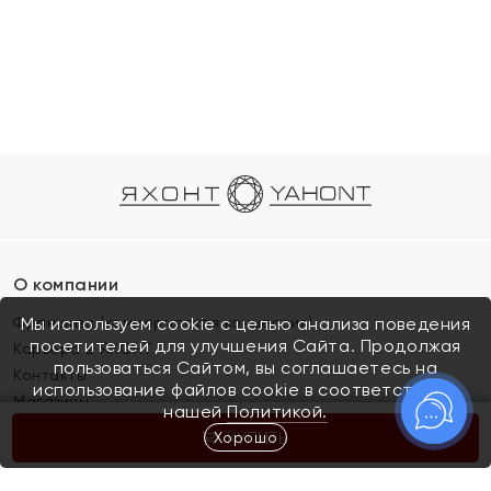
О компании
Франшиза (коммерческая концессия)
Мы используем cookie с целью анализа поведения
посетителей для улучшения Сайта. Продолжая
Карьера в ЯХОНТ
пользоваться Сайтом, вы соглашаетесь на
Контакты
использование файлов cookie в соответствии с
Магазины
нашей
Политикой.
Хорошо
КУПИТЬ
Покупателям