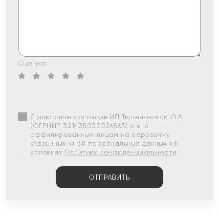
Оценка:
Я даю свое согласие ИП Тишеновской О.А.
(ОГРНИП 321435000026563) и его
аффилированным лицам на обработку
указанных мной персональных данных на
условиях
Политики конфиденциальности
ОТПРАВИТЬ