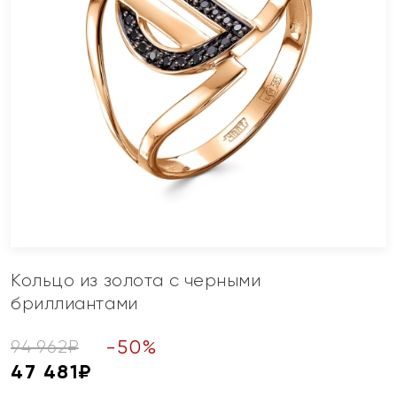
Кольцо из золота с черными
бриллиантами
-
50
%
94 962
₽
47 481
₽