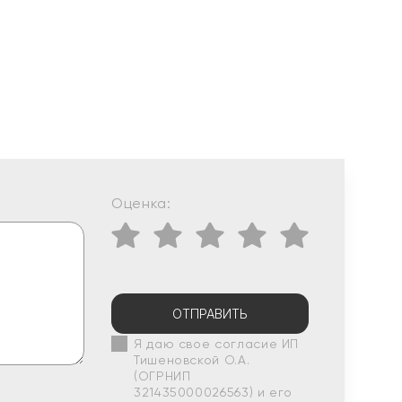
Оценка:
ОТПРАВИТЬ
Я даю свое согласие ИП
Тишеновской О.А.
(ОГРНИП
321435000026563) и его