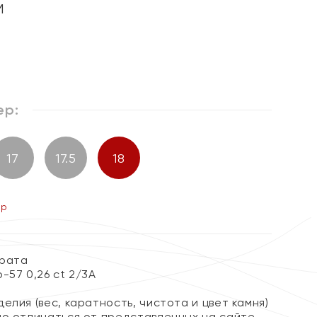
м
ер:
17
17.5
18
ер
арата
-57 0,26 ct 2/3А
елия (вес, каратность, чистота и цвет камня)
но отличаться от представленных на сайте