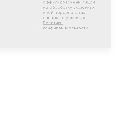
аффилированным лицам
на обработку указанных
мной персональных
данных на условиях
Политики
конфиденциальности