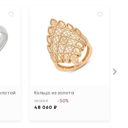
золотой
Кольцо из золота
К
ф
-50%
96 120 ₽
48 060 ₽
38
1