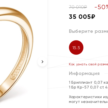
-
50
70 010
₽
35 005
₽
Выберите разм
15.5
Как узнать свой разм
Информация
1 Бриллиант 0,07 к
1 Бр Кр-57 0,07 ct 
Характеристики изд
могут незначитель