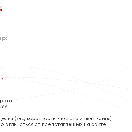
%
ер:
ер
арата
4/6А
елия (вес, каратность, чистота и цвет камня)
но отличаться от представленных на сайте