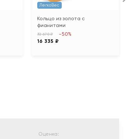
ЛегкоВес
Кольцо из золота с
К
фианитами
ф
-50%
32 670 ₽
13
16 335 ₽
6
Оценка: