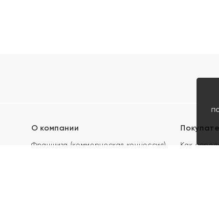
п
О компании
Покупат
Франшиза (коммерческая концессия)
Как опред
Карьера в ЯХОНТ
Акции
Контакты
Скупка и 
Магазины
Отзывы
Электронн
Правила п
подарочны