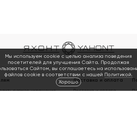
Мы используем cookie с целью анализа поведения
посетителей для улучшения Сайта. Продолжая
ользоваться Сайтом, вы соглашаетесь на использован
файлов cookie в соответствии с нашей
Политикой.
елям
Доставка и оплата
П
Хорошо
елить размер украшения
Доставка и оплата
П
п
обмен золота
ый подарочный сертификат
ользования Электронным
м сертификатом «Яхонт»