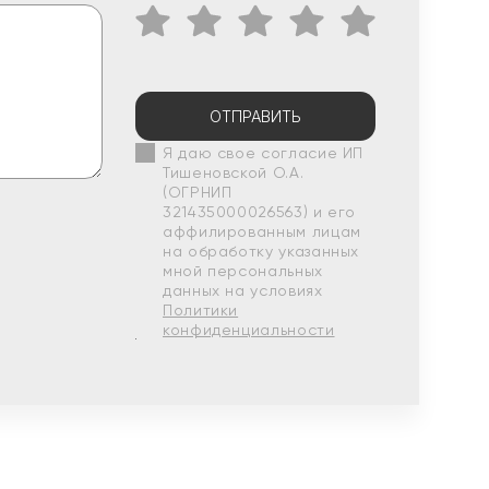
ОТПРАВИТЬ
Я даю свое согласие ИП
Тишеновской О.А.
(ОГРНИП
321435000026563) и его
аффилированным лицам
на обработку указанных
мной персональных
данных на условиях
Политики
конфиденциальности