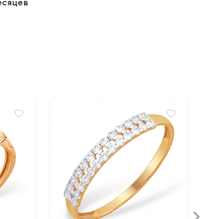
есяцев