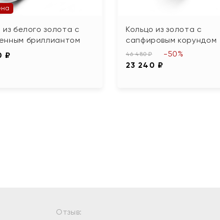
ена
 из белого золота с
Кольцо из золота с
енным бриллиантом
сапфировым корундом
-50%
0 ₽
46 480 ₽
23 240 ₽
Отзыв: