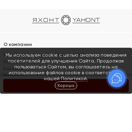
О компании
Франшиза (коммерческая концессия)
Мы используем cookie с целью анализа поведения
посетителей для улучшения Сайта. Продолжая
Карьера в ЯХОНТ
пользоваться Сайтом, вы соглашаетесь на
Контакты
использование файлов cookie в соответствии с
Магазины
нашей
Политикой.
Хорошо
КУПИТЬ
Покупателям
Как определить размер украшения
Киров
Акции
Магазины
Скупка и обмен золота
Отзывы
Электронный подарочный сертификат
Помолвка и свадьба