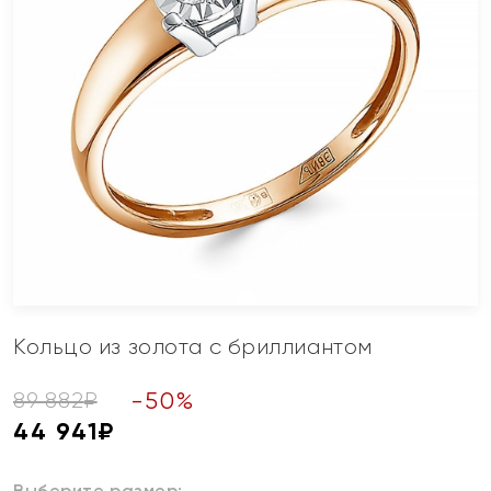
Кольцо из золота с бриллиантом
-
50
%
89 882
₽
44 941
₽
Выберите размер: