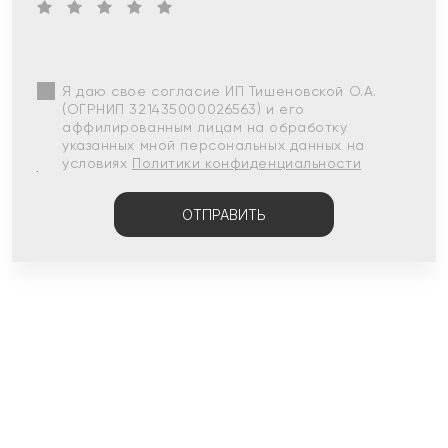
Я даю свое согласие ИП Тишеновской О.А.
(ОГРНИП 321435000026563) и его
аффилированным лицам на обработку
указанных мной персональных данных на
условиях
Политики конфиденциальности
ОТПРАВИТЬ