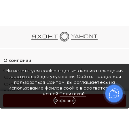
О компании
Франшиза (коммерческая концессия)
Мы используем cookie с целью анализа поведения
посетителей для улучшения Сайта. Продолжая
Карьера в ЯХОНТ
пользоваться Сайтом, вы соглашаетесь на
Контакты
использование файлов cookie в соответствии с
Магазины
нашей
Политикой.
Хорошо
КУПИТЬ
Покупателям
Как определить размер украшения
Киров
Акции
Магазины