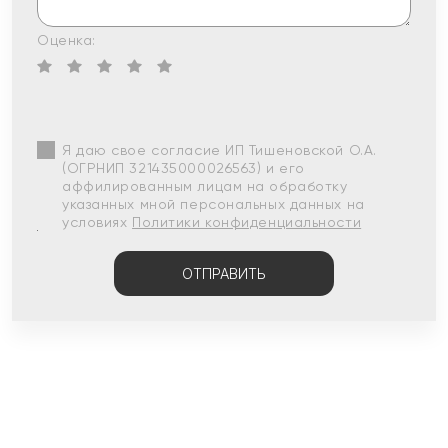
Оценка:
Я даю свое согласие ИП Тишеновской О.А.
(ОГРНИП 321435000026563) и его
аффилированным лицам на обработку
указанных мной персональных данных на
условиях
Политики конфиденциальности
ОТПРАВИТЬ